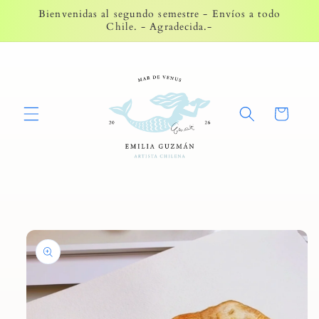
Ir
Bienvenidas al segundo semestre - Envíos a todo
directamente
Chile. - Agradecida.-
al contenido
Carrito
Ir
directamente
a la
información
del producto