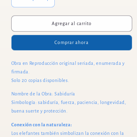
Reducir
Aumentar
cantidad
cantidad
para
para
Sabiduría
Sabiduría
Agregar al carrito
/
/
Lamina
Lamina
Comprar ahora
Obra en Reproducción original seriada, enumerada y
firmada.
Solo 20 copias disponibles.
Nombre de la Obra: Sabiduría
Simbología:
sabiduría, fuerza, paciencia, longevidad,
buena suerte y protección.
Conexión con la naturaleza:
Los elefantes también simbolizan la conexión con la