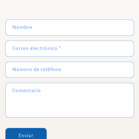
F
Nombre
o
r
Correo electrónico
*
m
u
l
Número de teléfono
a
r
Comentario
i
o
d
e
c
Enviar