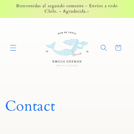
Ir
Bienvenidas al segundo semestre - Envíos a todo
directamente
Chile. - Agradecida.-
al contenido
Carrito
Contact