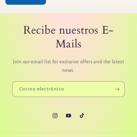
o
n
t
Recibe nuestros E-
a
Mails
c
t
o
Join our email list for exclusive offers and the latest
news.
Correo electrónico
Instagram
YouTube
TikTok